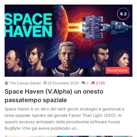
Recensione
The Casual Gamer
25 Dicembre 2020
0
3.125
Space Haven (V.Alpha) un onesto
passatempo spaziale
Space Haven è un altro dei tanti giochi strategici e gestionali a
tema spaziale ispirato dal geniale Faster Than Light (2012). In
questo accesso anticipato della piccolissima software house
BugByte (che già aveva pubblicato un…