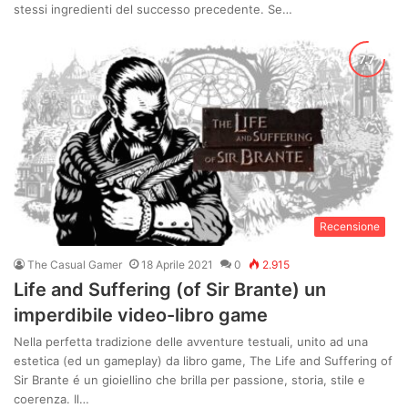
stessi ingredienti del successo precedente. Se…
Recensione
The Casual Gamer
18 Aprile 2021
0
2.915
Life and Suffering (of Sir Brante) un
imperdibile video-libro game
Nella perfetta tradizione delle avventure testuali, unito ad una
estetica (ed un gameplay) da libro game, The Life and Suffering of
Sir Brante é un gioiellino che brilla per passione, storia, stile e
coerenza. Il…