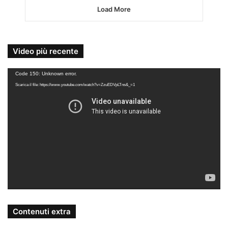
Load More
Video più recente
Video
Code 150: Unknown error.
Player
Scarica il file: https://www.youtube.com/watch?v=ZzuEDVpLTns&_=1
Contenuti extra