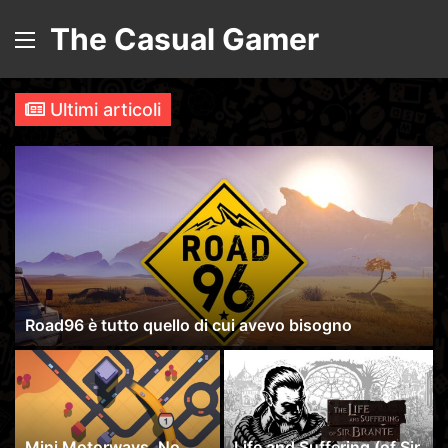
The Casual Gamer
Menu
Ultimi articoli
Road96 è tutto quello di cui avevo bisogno
Mini Motorways. No
Life and Suffering (of Sir