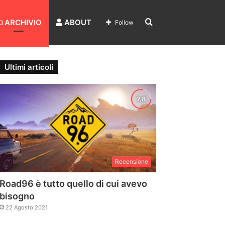
Search
ARCHIVIO
ABOUT
Follow
for
Ultimi articoli
Recensione
Road96 è tutto quello di cui avevo
bisogno
22 Agosto 2021