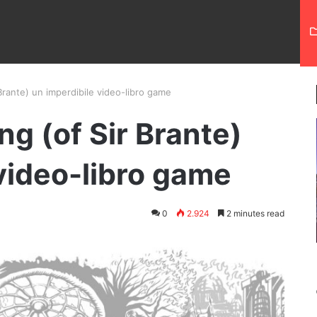
 Brante) un imperdibile video-libro game
ng (of Sir Brante)
video-libro game
0
2.924
2 minutes read