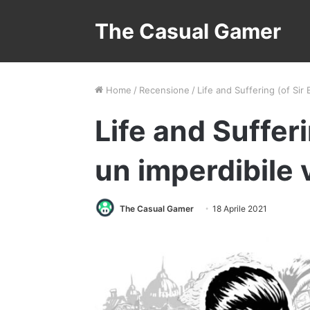
The Casual Gamer
Home
/
Recensione
/
Life and Suffering (of Sir
Life and Sufferi
un imperdibile 
The Casual Gamer
18 Aprile 2021