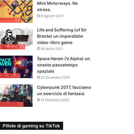
Mini Motorways. No
stress.
9 Agosto 2021
6.6
Life and Suffering (of Sir
Brante) un imperdibile
video-libro game
7.7
18 Aprile 2021
Space Haven (V.Alpha) un
onesto passatempo
spaziale
6.2
25 Dicembre 2020
Cyberpunk 2077, facciamo
un esercizio di fantasia
14 Dicembre 2020
7.2
Pillole di gaming su TikTok