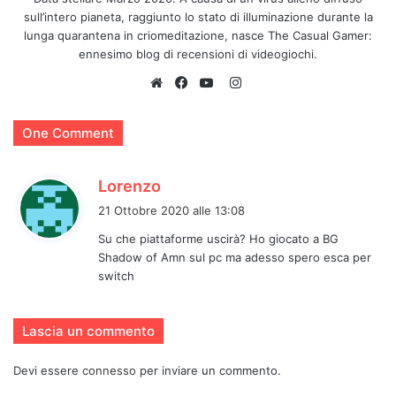
sull’intero pianeta, raggiunto lo stato di illuminazione durante la
lunga quarantena in criomeditazione, nasce The Casual Gamer:
ennesimo blog di recensioni di videogiochi.
Instagram
Website
Facebook
YouTube
La resa delle ambientazioni é perfetta, nel mood e nei
One Comment
colori.
Baldur’s Gate 3
esce quindi carico di aspettative, e
h
Lorenzo
a
promette moltissimo sia sul piano tecnico, che social.
21 Ottobre 2020 alle 13:08
d
Come
Divinity
, infatti, consente il multiplayer; ma
Su che piattaforme uscirà? Ho giocato a BG
e
soprattutto
BG3
vuole imporsi come un vero e proprio
Shadow of Amn sul pc ma adesso spero esca per
t
“motore di gioco” pronto a trascendere l’avventura della
switch
t
campagna originale per potersi adattare a avventure
o
aggiuntive, espansioni, mods, ed in definitiva osando
:
Lascia un commento
proporsi a master e giocatori come alternativa possibile
allo stesso
D&D
“pen and paper”. Inoltre, fin dalla sua
Devi essere
connesso
per inviare un commento.
uscita in V.Alpha, introduce una estensione per
Twitch