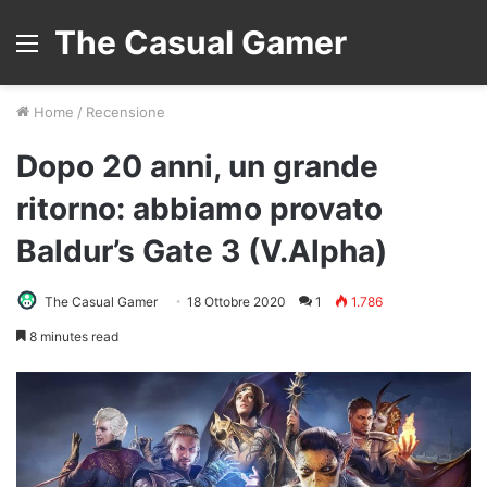
The Casual Gamer
Menu
Home
/
Recensione
Dopo 20 anni, un grande
ritorno: abbiamo provato
Baldur’s Gate 3 (V.Alpha)
The Casual Gamer
18 Ottobre 2020
1
1.786
8 minutes read