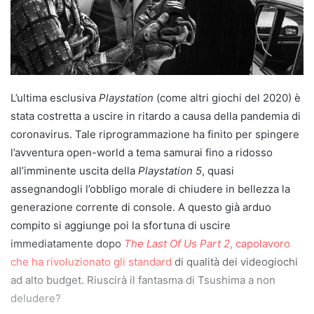
L’ultima esclusiva
Playstation
(come altri giochi del 2020) è
stata costretta a uscire in ritardo a causa della pandemia di
coronavirus. Tale riprogrammazione ha finito per spingere
l’avventura open-world a tema samurai fino a ridosso
all’imminente uscita della
Playstation 5
, quasi
assegnandogli l’obbligo morale di chiudere in bellezza la
generazione corrente di console. A questo già arduo
compito si aggiunge poi la sfortuna di uscire
immediatamente dopo
The Last Of Us Part 2
, capolavoro
che ha rivoluzionato gli standard
di qualità dei videogiochi
ad alto budget. Riuscirà il fantasma di Tsushima a non
deludere?