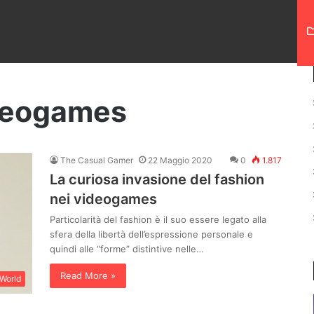
ideogames
The Casual Gamer
22 Maggio 2020
0
1.817
La curiosa invasione del fashion
nei videogames
Particolarità del fashion è il suo essere legato alla
sfera della libertà dell’espressione personale e
quindi alle “forme” distintive nelle…
Read More »
World