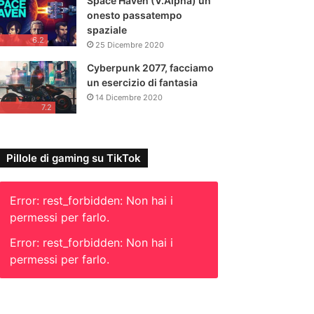
Space Haven (V.Alpha) un
onesto passatempo
spaziale
6.2
25 Dicembre 2020
Cyberpunk 2077, facciamo
un esercizio di fantasia
14 Dicembre 2020
7.2
Pillole di gaming su TikTok
Error: rest_forbidden: Non hai i
permessi per farlo.
Error: rest_forbidden: Non hai i
permessi per farlo.