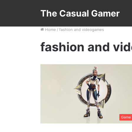
The Casual Gamer
Home
/
fashion and videogames
fashion and v
Game 