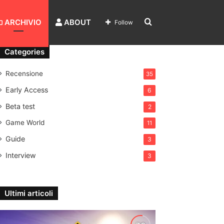
Search
ARCHIVIO
ABOUT
Follow
Categories
for
Recensione
35
Early Access
6
Beta test
2
Game World
11
Guide
3
Interview
3
Ultimi articoli