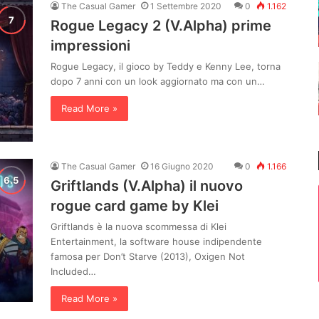
The Casual Gamer
1 Settembre 2020
0
1.162
Rogue Legacy 2 (V.Alpha) prime
impressioni
Rogue Legacy, il gioco by Teddy e Kenny Lee, torna
dopo 7 anni con un look aggiornato ma con un…
Read More »
The Casual Gamer
16 Giugno 2020
0
1.166
Griftlands (V.Alpha) il nuovo
rogue card game by Klei
Griftlands è la nuova scommessa di Klei
Entertainment, la software house indipendente
famosa per Don’t Starve (2013), Oxigen Not
Included…
Read More »