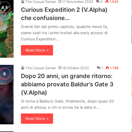
The Casual Gamer
11 Novembre 2020
0
1.545
Curious Expedition 2 (V.Alpha)
che confusione…
Grandi fan del primo capitolo, qualche mese fa,
siamo stati tra i primi invitati alla early access di
Curious Expedition…
Read More »
The Casual Gamer
18 Ottobre 2020
1
1.788
Dopo 20 anni, un grande ritorno:
abbiamo provato Baldur’s Gate 3
(V.Alpha)
Si torna a Baldur’s Gate, finalmente, dopo quasi 20
anni di attesa, e chi vi scrive ha la data in…
Read More »