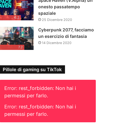
Space Haven (V.Alpha) un
onesto passatempo
spaziale
6.2
25 Dicembre 2020
Cyberpunk 2077, facciamo
un esercizio di fantasia
14 Dicembre 2020
7.2
Pillole di gaming su TikTok
Error: rest_forbidden: Non hai i
permessi per farlo.
Error: rest_forbidden: Non hai i
permessi per farlo.