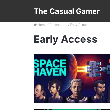
The Casual Gamer
Home
/
Recensione
/
Early Access
Early Access