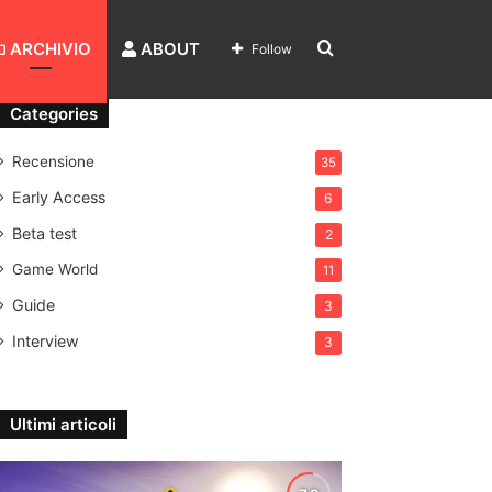
Search
ARCHIVIO
ABOUT
Follow
Categories
for
Recensione
35
Early Access
6
Beta test
2
Game World
11
Guide
3
Interview
3
Ultimi articoli