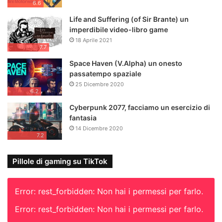
6.6
Life and Suffering (of Sir Brante) un
imperdibile video-libro game
18 Aprile 2021
7.7
Space Haven (V.Alpha) un onesto
passatempo spaziale
25 Dicembre 2020
6.2
Cyberpunk 2077, facciamo un esercizio di
fantasia
14 Dicembre 2020
7.2
Pillole di gaming su TikTok
Error: rest_forbidden: Non hai i permessi per farlo.
Error: rest_forbidden: Non hai i permessi per farlo.