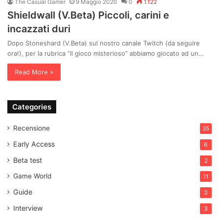
The Casual Gamer
9 Maggio 2020
0
1.122
Shieldwall (V.Beta) Piccoli, carini e
incazzati duri
Dopo Stoneshard (V.Beta) sul nostro canale Twitch (da seguire
ora!), per la rubrica “il gioco misterioso” abbiamo giocato ad un…
Read More »
Categories
Recensione
35
Early Access
6
Beta test
2
Game World
11
Guide
3
Interview
3