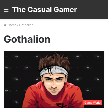
The Casual Gamer
Menu
Home
/
Gothalion
Gothalion
Game World