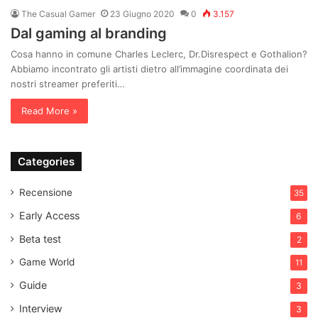
The Casual Gamer
23 Giugno 2020
0
3.157
Dal gaming al branding
Cosa hanno in comune Charles Leclerc, Dr.Disrespect e Gothalion?
Abbiamo incontrato gli artisti dietro all’immagine coordinata dei
nostri streamer preferiti…
Read More »
Categories
Recensione
35
Early Access
6
Beta test
2
Game World
11
Guide
3
Interview
3