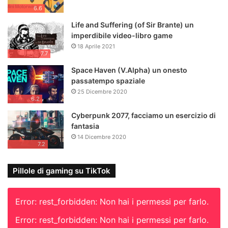
6.6
Life and Suffering (of Sir Brante) un
imperdibile video-libro game
18 Aprile 2021
7.7
Space Haven (V.Alpha) un onesto
passatempo spaziale
25 Dicembre 2020
6.2
Cyberpunk 2077, facciamo un esercizio di
fantasia
14 Dicembre 2020
7.2
Pillole di gaming su TikTok
Error: rest_forbidden: Non hai i permessi per farlo.
Error: rest_forbidden: Non hai i permessi per farlo.