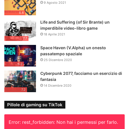
9 Agosto 2021
6.6
Life and Suffering (of Sir Brante) un
imperdibile video-libro game
18 Aprile 2021
7.7
Space Haven (V.Alpha) un onesto
passatempo spaziale
25 Dicembre 2020
6.2
Cyberpunk 2077, facciamo un esercizio di
fantasia
14 Dicembre 2020
7.2
Pillole di gaming su TikTok
Error: rest_forbidden: Non hai i permessi per farlo.