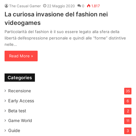
The Casual Gamer
22 Maggio 2020
0
1.817
La curiosa invasione del fashion nei
videogames
Particolarità del fashion è il suo essere legato alla sfera della
libertà dell’espressione personale e quindi alle “forme” distintive
nelle…
Read More »
Categories
Recensione
35
Early Access
6
Beta test
2
Game World
11
Guide
3