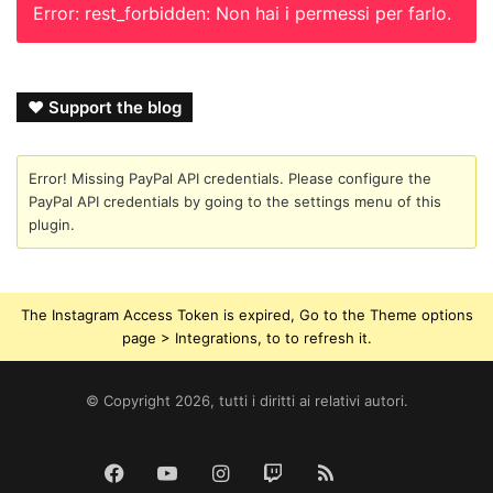
Error: rest_forbidden: Non hai i permessi per farlo.
❤ Support the blog
Error! Missing PayPal API credentials. Please configure the
PayPal API credentials by going to the settings menu of this
plugin.
The Instagram Access Token is expired, Go to the Theme options
page > Integrations, to to refresh it.
© Copyright 2026, tutti i diritti ai relativi autori.
Tik
Facebook
YouTube
Instagram
Twitch
RSS