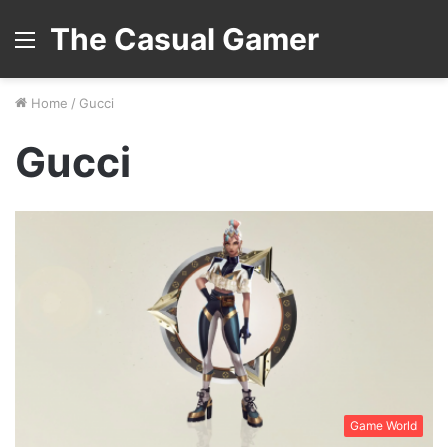
The Casual Gamer
Menu
Home
/
Gucci
Gucci
Game World