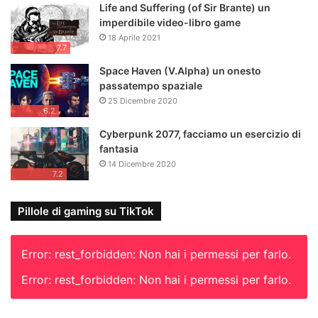
Life and Suffering (of Sir Brante) un
imperdibile video-libro game
18 Aprile 2021
7.7
Space Haven (V.Alpha) un onesto
passatempo spaziale
25 Dicembre 2020
6.2
Cyberpunk 2077, facciamo un esercizio di
fantasia
14 Dicembre 2020
7.2
Pillole di gaming su TikTok
Error: rest_forbidden: Non hai i permessi per farlo.
Error: rest_forbidden: Non hai i permessi per farlo.