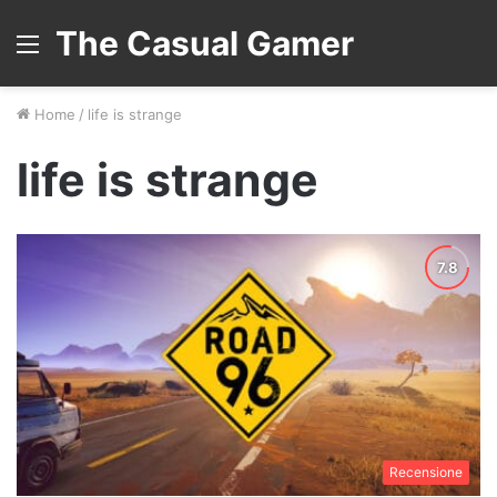
The Casual Gamer
Menu
Home
/
life is strange
life is strange
Recensione