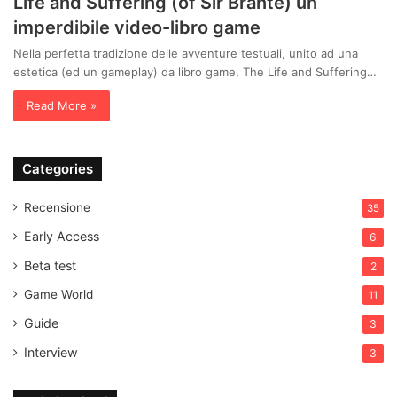
Life and Suffering (of Sir Brante) un
imperdibile video-libro game
Nella perfetta tradizione delle avventure testuali, unito ad una
estetica (ed un gameplay) da libro game, The Life and Suffering…
Read More »
Categories
Recensione
35
Early Access
6
Beta test
2
Game World
11
Guide
3
Interview
3