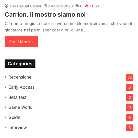
The Casual Gamer
2 Agosto 2020
0
1.060
Carrion. Il mostro siamo noi
Carrion è un gioco horror inverso in stile metroidvania, che vede il
giocatore nei panni (per così dire) di una…
Read More »
Categories
Recensione
35
Early Access
6
Beta test
2
Game World
11
Guide
3
Interview
3