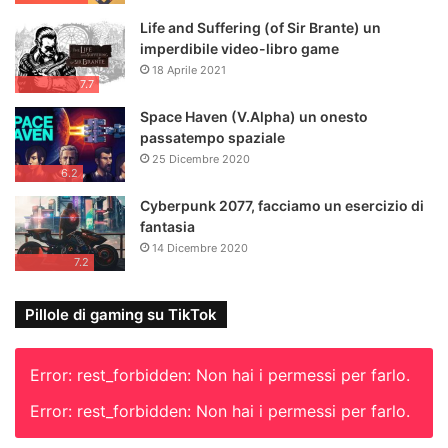
Life and Suffering (of Sir Brante) un
imperdibile video-libro game
18 Aprile 2021
7.7
Space Haven (V.Alpha) un onesto
passatempo spaziale
25 Dicembre 2020
6.2
Cyberpunk 2077, facciamo un esercizio di
fantasia
14 Dicembre 2020
7.2
Pillole di gaming su TikTok
Error: rest_forbidden: Non hai i permessi per farlo.
Error: rest_forbidden: Non hai i permessi per farlo.