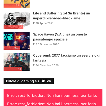
6.6
Life and Suffering (of Sir Brante) un
imperdibile video-libro game
18 Aprile 2021
7.7
Space Haven (V.Alpha) un onesto
passatempo spaziale
25 Dicembre 2020
6.2
Cyberpunk 2077, facciamo un esercizio di
fantasia
14 Dicembre 2020
7.2
Pillole di gaming su TikTok
Error: rest_forbidden: Non hai i permessi per farlo.
Error: rest_forbidden: Non hai i permessi per farlo.