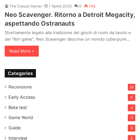
The Casual Gamer
7 Aprile 2020
0
748
Neo Scavenger. Ritorno a Detroit Megacity,
aspettando Ostranauts
Strettamente legato alla tradizione dei giochi di ruolo da tavolo e
dei “libri game”, Neo Scavenger descrive un mondo cyberpunk…
Read More »
Categories
Recensione
35
Early Access
6
Beta test
2
Game World
11
Guide
3
Interview
3