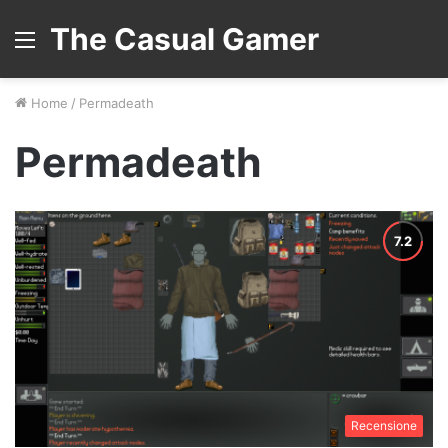
The Casual Gamer
Menu
Home
/
Permadeath
Permadeath
Recensione