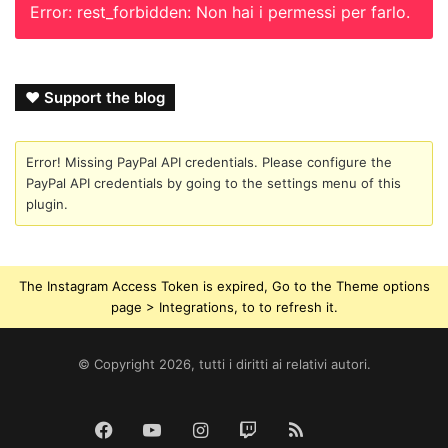
Error: rest_forbidden: Non hai i permessi per farlo.
❤ Support the blog
Error! Missing PayPal API credentials. Please configure the
PayPal API credentials by going to the settings menu of this
plugin.
The Instagram Access Token is expired, Go to the Theme options
page > Integrations, to to refresh it.
© Copyright 2026, tutti i diritti ai relativi autori.
Tik
Facebook
YouTube
Instagram
Twitch
RSS