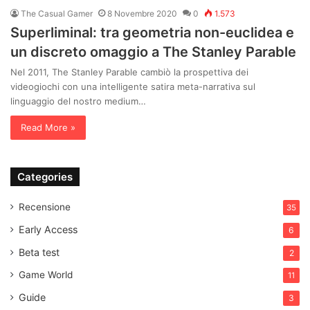
The Casual Gamer
8 Novembre 2020
0
1.573
Superliminal: tra geometria non-euclidea e
un discreto omaggio a The Stanley Parable
Nel 2011, The Stanley Parable cambiò la prospettiva dei
videogiochi con una intelligente satira meta-narrativa sul
linguaggio del nostro medium…
Read More »
Categories
Recensione
35
Early Access
6
Beta test
2
Game World
11
Guide
3