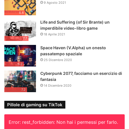
9 Agosto 2021
6.6
Life and Suffering (of Sir Brante) un
imperdibile video-libro game
18 Aprile 2021
7.7
Space Haven (V.Alpha) un onesto
passatempo spaziale
25 Dicembre 2020
6.2
Cyberpunk 2077, facciamo un esercizio di
fantasia
14 Dicembre 2020
7.2
Pillole di gaming su TikTok
Error: rest_forbidden: Non hai i permessi per farlo.