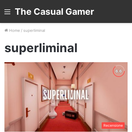
The Casual Gamer
Menu
Home
/
superliminal
superliminal
Recensione