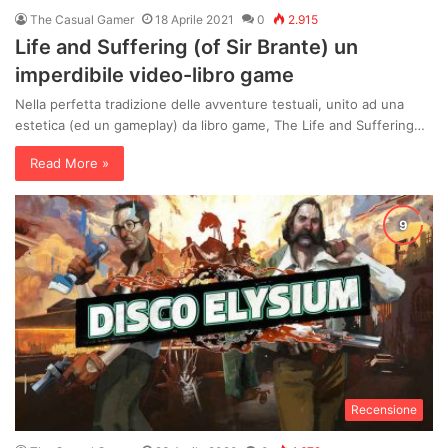
The Casual Gamer
18 Aprile 2021
0
2.915
Life and Suffering (of Sir Brante) un
imperdibile video-libro game
Nella perfetta tradizione delle avventure testuali, unito ad una
estetica (ed un gameplay) da libro game, The Life and Suffering…
Read More »
Recensione