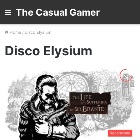
The Casual Gamer
Menu
Home
/
Disco Elysium
Disco Elysium
Recensione