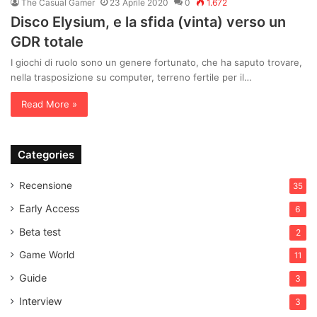
The Casual Gamer
23 Aprile 2020
0
1.672
Disco Elysium, e la sfida (vinta) verso un
GDR totale
I giochi di ruolo sono un genere fortunato, che ha saputo trovare,
nella trasposizione su computer, terreno fertile per il…
Read More »
Categories
Recensione
35
Early Access
6
Beta test
2
Game World
11
Guide
3
Interview
3