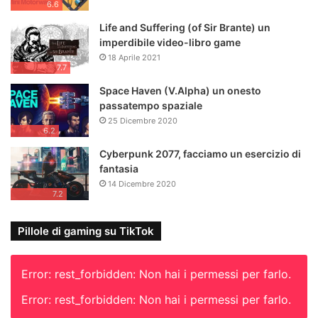
6.6
Life and Suffering (of Sir Brante) un
imperdibile video-libro game
18 Aprile 2021
7.7
Space Haven (V.Alpha) un onesto
passatempo spaziale
25 Dicembre 2020
6.2
Cyberpunk 2077, facciamo un esercizio di
fantasia
14 Dicembre 2020
7.2
Pillole di gaming su TikTok
Error: rest_forbidden: Non hai i permessi per farlo.
Error: rest_forbidden: Non hai i permessi per farlo.