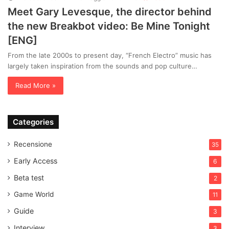
Meet Gary Levesque, the director behind
the new Breakbot video: Be Mine Tonight
[ENG]
From the late 2000s to present day, “French Electro” music has
largely taken inspiration from the sounds and pop culture…
Read More »
Categories
Recensione
35
Early Access
6
Beta test
2
Game World
11
Guide
3
Interview
3