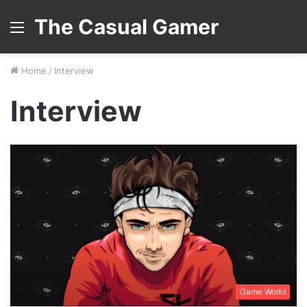
The Casual Gamer
Menu
Home
/
Interview
Interview
Game World