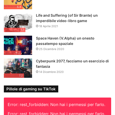
6.6
Life and Suffering (of Sir Brante) un
imperdibile video-libro game
18 Aprile 2021
7.7
Space Haven (V.Alpha) un onesto
passatempo spaziale
25 Dicembre 2020
6.2
Cyberpunk 2077, facciamo un esercizio di
fantasia
14 Dicembre 2020
7.2
Pillole di gaming su TikTok
Error: rest_forbidden: Non hai i permessi per farlo.
Error: rest_forbidden: Non hai i permessi per farlo.