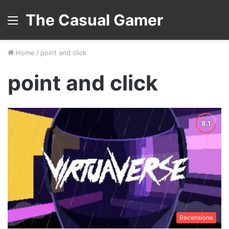
The Casual Gamer
Menu
Home
/
point and click
point and click
Recensione