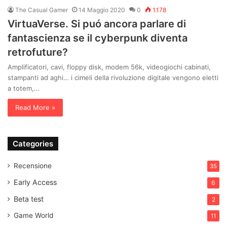
The Casual Gamer
14 Maggio 2020
0
1.178
VirtuaVerse. Si puó ancora parlare di
fantascienza se il cyberpunk diventa
retrofuture?
Amplificatori, cavi, floppy disk, modem 56k, videogiochi cabinati,
stampanti ad aghi… i cimeli della rivoluzione digitale vengono eletti
a totem,…
Read More »
Categories
Recensione
35
Early Access
6
Beta test
2
Game World
11