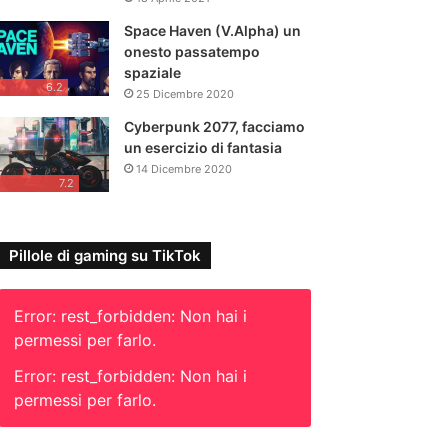
Space Haven (V.Alpha) un
onesto passatempo
spaziale
6.2
25 Dicembre 2020
Cyberpunk 2077, facciamo
un esercizio di fantasia
14 Dicembre 2020
7.2
Pillole di gaming su TikTok
Error: rest_forbidden: Non hai i
permessi per farlo.
Error: rest_forbidden: Non hai i
permessi per farlo.