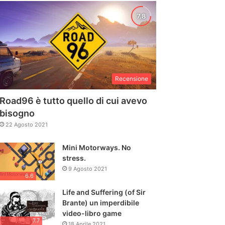
Recensione
Road96 è tutto quello di cui avevo
bisogno
22 Agosto 2021
Mini Motorways. No
stress.
9 Agosto 2021
6.6
Life and Suffering (of Sir
Brante) un imperdibile
video-libro game
7.7
18 Aprile 2021