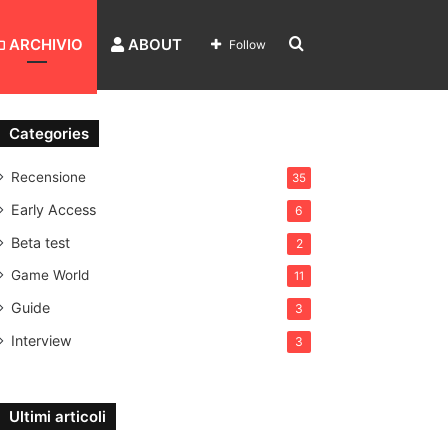
Search
ARCHIVIO
ABOUT
Follow
for
Categories
Recensione
35
Early Access
6
Beta test
2
Game World
11
Guide
3
Interview
3
Ultimi articoli