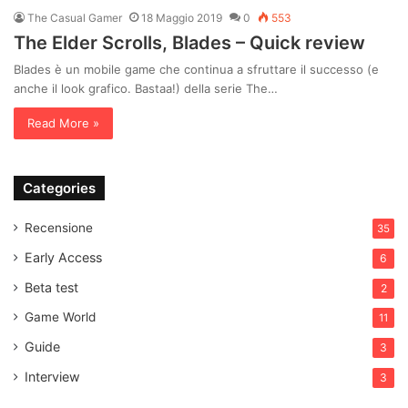
The Casual Gamer
18 Maggio 2019
0
553
The Elder Scrolls, Blades – Quick review
Blades è un mobile game che continua a sfruttare il successo (e
anche il look grafico. Bastaa!) della serie The…
Read More »
Categories
Recensione
35
Early Access
6
Beta test
2
Game World
11
Guide
3
Interview
3