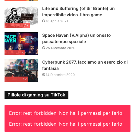
Life and Suffering (of Sir Brante) un
imperdibile video-libro game
18 Aprile 2021
7.7
Space Haven (V.Alpha) un onesto
passatempo spaziale
25 Dicembre 2020
6.2
Cyberpunk 2077, facciamo un esercizio di
fantasia
14 Dicembre 2020
7.2
Pillole di gaming su TikTok
Error: rest_forbidden: Non hai i permessi per farlo.
Error: rest_forbidden: Non hai i permessi per farlo.