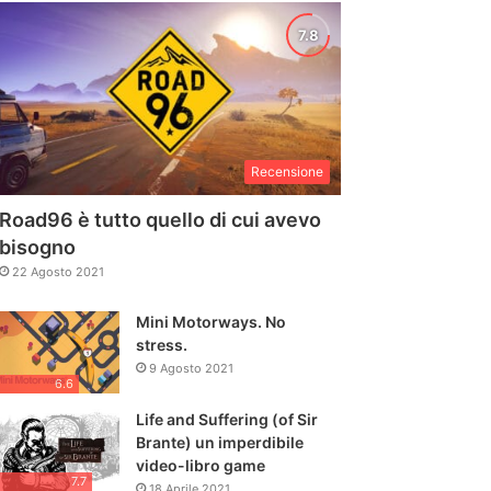
Recensione
Road96 è tutto quello di cui avevo
bisogno
22 Agosto 2021
Mini Motorways. No
stress.
9 Agosto 2021
6.6
Life and Suffering (of Sir
Brante) un imperdibile
video-libro game
7.7
18 Aprile 2021