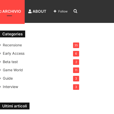
Search
ARCHIVIO
ABOUT
Follow
for
Categories
Recensione
35
Early Access
6
Beta test
2
Game World
11
Guide
3
Interview
3
Ultimi articoli