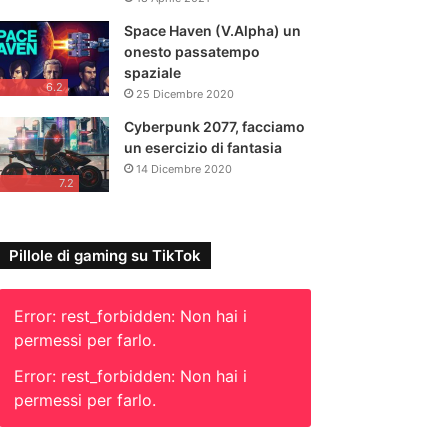
Space Haven (V.Alpha) un
onesto passatempo
spaziale
6.2
25 Dicembre 2020
Cyberpunk 2077, facciamo
un esercizio di fantasia
14 Dicembre 2020
7.2
Pillole di gaming su TikTok
Error: rest_forbidden: Non hai i
permessi per farlo.
Error: rest_forbidden: Non hai i
permessi per farlo.