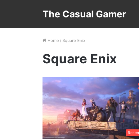
The Casual Gamer
Home
/
Square Enix
Square Enix
Recen