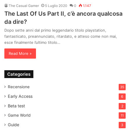
The Casual Gamer
5 Luglio 2020
0
1.147
The Last Of Us Part II, c’è ancora qualcosa
da dire?
Dopo sette anni dal primo leggendario titolo playstation,
fantasticato, preannunciato, ritardato, e atteso come non mai,
esce finalmente l’ultimo titolo…
Read More »
Categories
Recensione
35
Early Access
6
Beta test
2
Game World
11
Guide
3