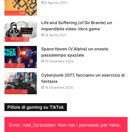
9 Agosto 2021
6.6
Life and Suffering (of Sir Brante) un
imperdibile video-libro game
18 Aprile 2021
7.7
Space Haven (V.Alpha) un onesto
passatempo spaziale
25 Dicembre 2020
6.2
Cyberpunk 2077, facciamo un esercizio di
fantasia
14 Dicembre 2020
7.2
Pillole di gaming su TikTok
Error: rest_forbidden: Non hai i permessi per farlo.