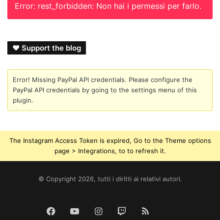
Error: rest_forbidden: Non hai i permessi per farlo.
❤ Support the blog
Error! Missing PayPal API credentials. Please configure the
PayPal API credentials by going to the settings menu of this
plugin.
The Instagram Access Token is expired, Go to the Theme options
page > Integrations, to to refresh it.
© Copyright 2026, tutti i diritti ai relativi autori.
Tik
Facebook
YouTube
Instagram
Twitch
RSS