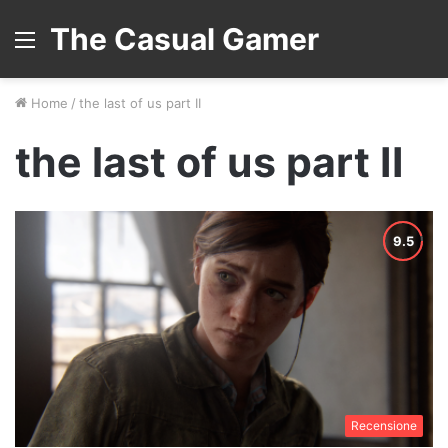
The Casual Gamer
Menu
Home
/
the last of us part II
the last of us part II
Recensione