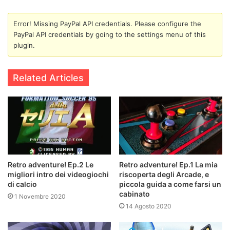
Solitamente, oltre ad una porzione del mondo di gioco,
presenta la trasposizione dei punti di interesse, e dei
Error! Missing PayPal API credentials. Please configure the
waypoint
s, su di essa. Variante della mini-mappa può
PayPal API credentials by going to the settings menu of this
essere considerata la
quest compass
(la bussola) spesso
plugin.
posizionata sul lato superiore o inferiore dello schermo.
Anch’essa può presentare, sulle sue direttive, punti di
Related Articles
interesse ed indicazioni sulla posizione di un obiettivo.
Retro adventure! Ep.2 Le
Retro adventure! Ep.1 La mia
migliori intro dei videogiochi
riscoperta degli Arcade, e
di calcio
piccola guida a come farsi un
Esempi delle prime mini-mappe ortogonali.
Might & Magic
cabinato
1 Novembre 2020
II
(1988) e
Gates of Dawn
(1985).
14 Agosto 2020
Quasi la totalità dei videogiochi ha luogo in “mondi” che