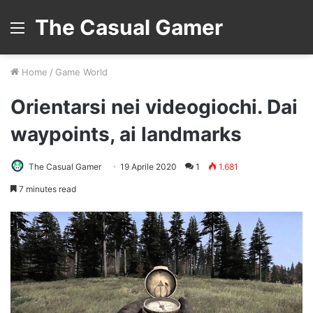
The Casual Gamer
Menu
Home
/
Game World
Orientarsi nei videogiochi. Dai
waypoints, ai landmarks
The Casual Gamer
19 Aprile 2020
1
1.681
7 minutes read