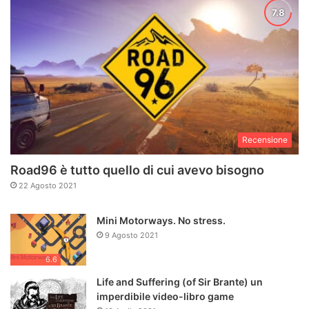
possiamo citare
Defender
(1981) come uno dei primi che
abbia fatto uso di una mini-mappa con punti di riferimento
sulla posizione dei nemici; e
Mechwarrior 2
(1995), coi suoi
primi esempi di
waypoint
s grafici in un ambiente
tridimensionale.
Recensione
Road96 è tutto quello di cui avevo bisogno
22 Agosto 2021
Mini Motorways. No stress.
9 Agosto 2021
6.6
Life and Suffering (of Sir Brante) un
Sulla parte superiore dello schermo, la mini-mappa di
imperdibile video-libro game