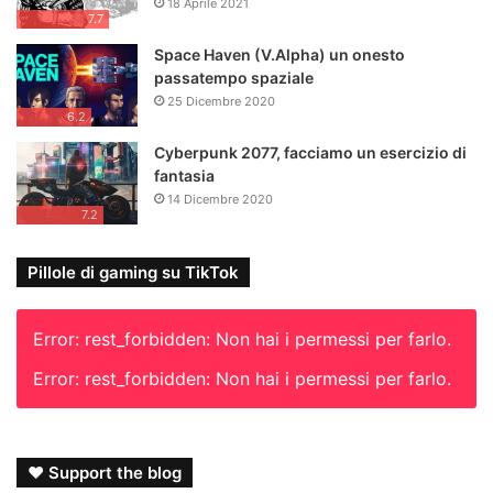
18 Aprile 2021
Defender
(1981).
7.7
Space Haven (V.Alpha) un onesto
passatempo spaziale
25 Dicembre 2020
6.2
Cyberpunk 2077, facciamo un esercizio di
fantasia
14 Dicembre 2020
7.2
Pillole di gaming su TikTok
Error: rest_forbidden: Non hai i permessi per farlo.
Error: rest_forbidden: Non hai i permessi per farlo.
Mechwarrior 2 (1995) faceva uso di una ricca interfaccia.
Anche la
mini-mappa
è un aiuto alla navigazione e parte
dell’
interfaccia
grafica di un gioco, ma non è un
waypoint
.
❤ Support the blog