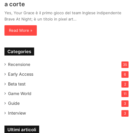
a corte
Yes, Your Grace è il primo gioco del team Inglese indipendente
Brave At Night; è un titolo in pixel art…
Read More »
Categories
Recensione
35
Early Access
6
Beta test
2
Game World
11
Guide
3
Interview
3
Ultimi articoli