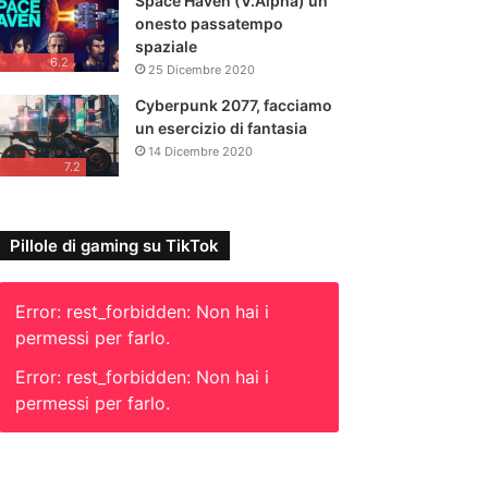
Space Haven (V.Alpha) un
onesto passatempo
spaziale
6.2
25 Dicembre 2020
Cyberpunk 2077, facciamo
un esercizio di fantasia
14 Dicembre 2020
7.2
Pillole di gaming su TikTok
Error: rest_forbidden: Non hai i
permessi per farlo.
Error: rest_forbidden: Non hai i
permessi per farlo.