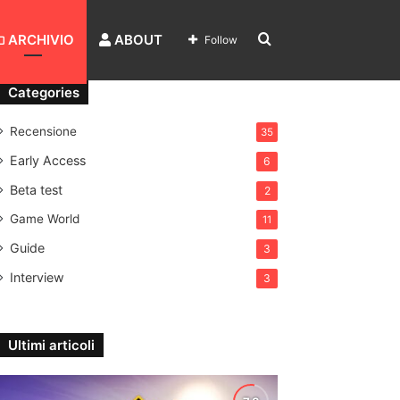
Search
ARCHIVIO
ABOUT
Follow
Categories
for
Recensione
35
Early Access
6
Beta test
2
Game World
11
Guide
3
Interview
3
Ultimi articoli