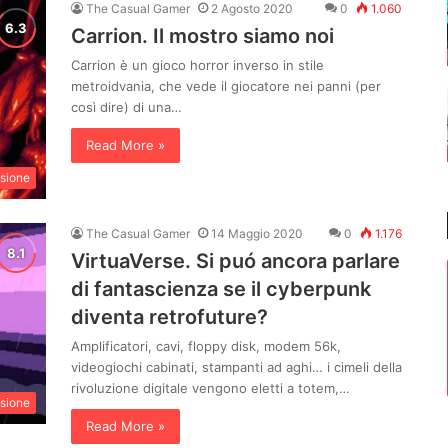
The Casual Gamer
2 Agosto 2020
0
1.060
Carrion. Il mostro siamo noi
Carrion è un gioco horror inverso in stile
metroidvania, che vede il giocatore nei panni (per
così dire) di una…
Read More »
sione
The Casual Gamer
14 Maggio 2020
0
1.176
VirtuaVerse. Si puó ancora parlare
di fantascienza se il cyberpunk
diventa retrofuture?
Amplificatori, cavi, floppy disk, modem 56k,
videogiochi cabinati, stampanti ad aghi… i cimeli della
rivoluzione digitale vengono eletti a totem,…
sione
Read More »