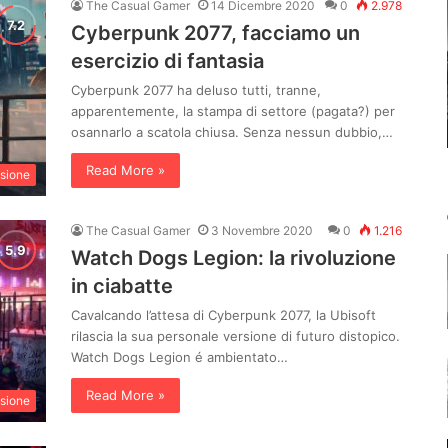
The Casual Gamer
14 Dicembre 2020
0
2.978
Cyberpunk 2077, facciamo un
esercizio di fantasia
Cyberpunk 2077 ha deluso tutti, tranne,
apparentemente, la stampa di settore (pagata?) per
osannarlo a scatola chiusa. Senza nessun dubbio,…
Read More »
sione
The Casual Gamer
3 Novembre 2020
0
1.216
Watch Dogs Legion: la rivoluzione
in ciabatte
Cavalcando l’attesa di Cyberpunk 2077, la Ubisoft
rilascia la sua personale versione di futuro distopico.
Watch Dogs Legion é ambientato…
Read More »
sione