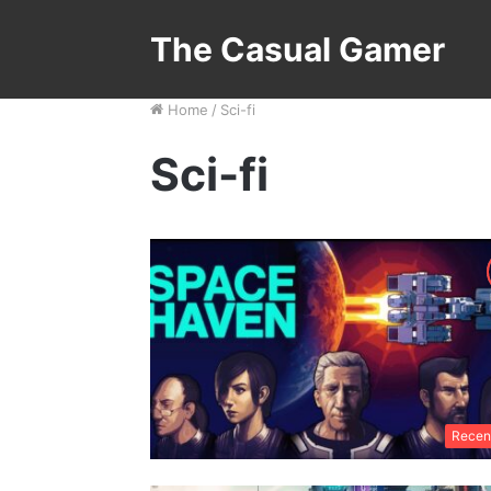
The Casual Gamer
Home
/
Sci-fi
Sci-fi
Recen