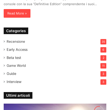
console con la sua “Definitive Edition” comprendente i suoi…
Read More »
Categories
Recensione
35
Early Access
6
Beta test
2
Game World
11
Guide
3
Interview
3
Ultimi articoli