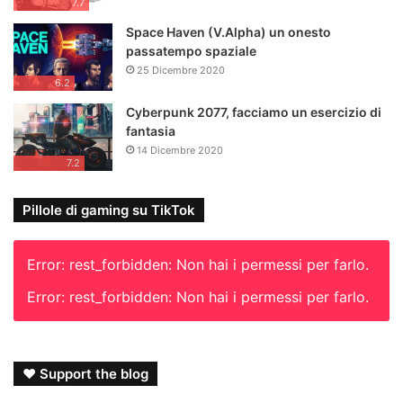
7.7
Space Haven (V.Alpha) un onesto
passatempo spaziale
25 Dicembre 2020
6.2
Cyberpunk 2077, facciamo un esercizio di
fantasia
14 Dicembre 2020
7.2
Pillole di gaming su TikTok
Error: rest_forbidden: Non hai i permessi per farlo.
Error: rest_forbidden: Non hai i permessi per farlo.
❤ Support the blog