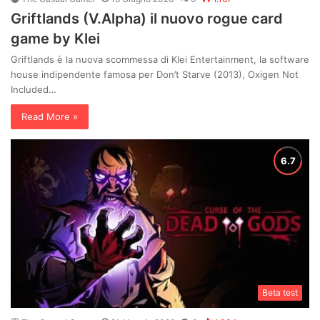
Griftlands (V.Alpha) il nuovo rogue card
game by Klei
Griftlands è la nuova scommessa di Klei Entertainment, la software
house indipendente famosa per Don’t Starve (2013), Oxigen Not
Included…
Read More »
Beta test