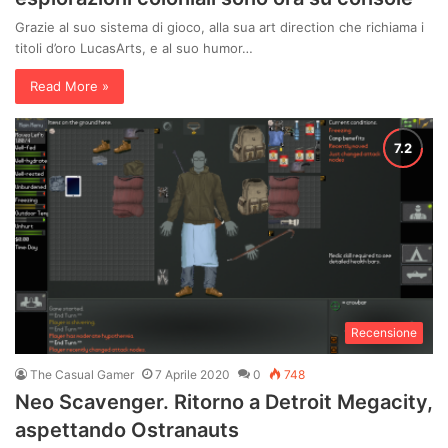
Grazie al suo sistema di gioco, alla sua art direction che richiama i
titoli d’oro LucasArts, e al suo humor…
Read More »
Recensione
The Casual Gamer
7 Aprile 2020
0
748
Neo Scavenger. Ritorno a Detroit Megacity,
aspettando Ostranauts