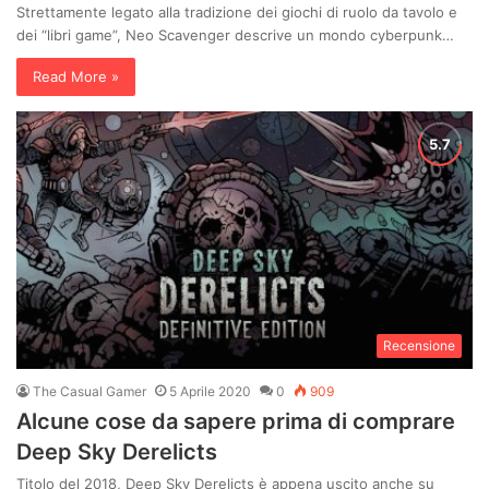
Strettamente legato alla tradizione dei giochi di ruolo da tavolo e
dei “libri game”, Neo Scavenger descrive un mondo cyberpunk…
Read More »
Recensione
The Casual Gamer
5 Aprile 2020
0
909
Alcune cose da sapere prima di comprare
Deep Sky Derelicts
Titolo del 2018, Deep Sky Derelicts è appena uscito anche su