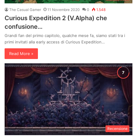
The Casual Gamer
11 Novembre 2020
0
1.548
Curious Expedition 2 (V.Alpha) che
confusione…
Grandi fan del primo capitolo, qualche mese fa, siamo stati tra i
primi invitati alla early access di Curious Expedition…
Read More »
Recensione