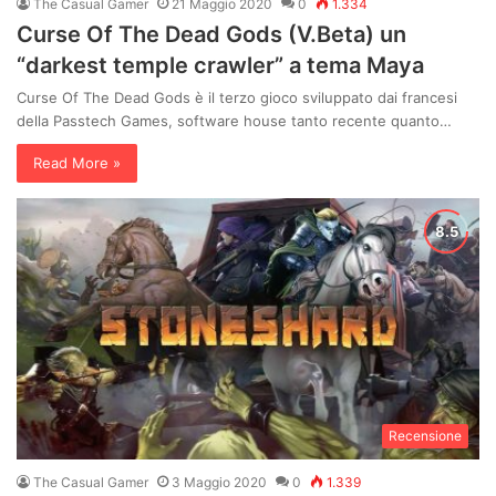
The Casual Gamer
21 Maggio 2020
0
1.334
Curse Of The Dead Gods (V.Beta) un
“darkest temple crawler” a tema Maya
Curse Of The Dead Gods è il terzo gioco sviluppato dai francesi
della Passtech Games, software house tanto recente quanto…
Read More »
Recensione
The Casual Gamer
3 Maggio 2020
0
1.339