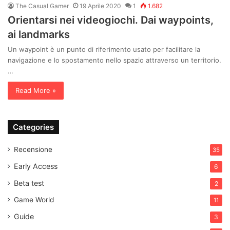
The Casual Gamer
19 Aprile 2020
1
1.682
Orientarsi nei videogiochi. Dai waypoints,
ai landmarks
Un waypoint è un punto di riferimento usato per facilitare la
navigazione e lo spostamento nello spazio attraverso un territorio.
…
Read More »
Categories
Recensione
35
Early Access
6
Beta test
2
Game World
11
Guide
3