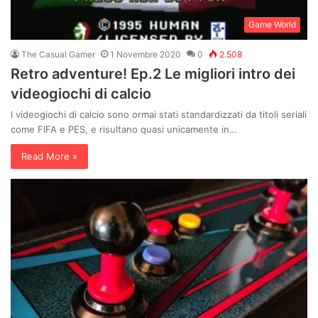
Game World
The Casual Gamer
1 Novembre 2020
0
2.508
Retro adventure! Ep.2 Le migliori intro dei
videogiochi di calcio
I videogiochi di calcio sono ormai stati standardizzati da titoli seriali
come FIFA e PES, e risultano quasi unicamente in…
Read More »