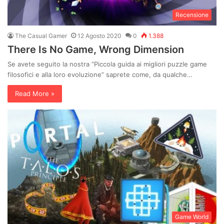
Recensione
The Casual Gamer
12 Agosto 2020
0
1.388
There Is No Game, Wrong Dimension
Se avete seguito la nostra “Piccola guida ai migliori puzzle game
filosofici e alla loro evoluzione” saprete come, da qualche…
Read More »
Game World