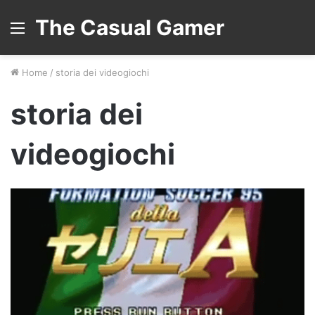
The Casual Gamer
Menu
Home
/
storia dei videogiochi
storia dei
videogiochi