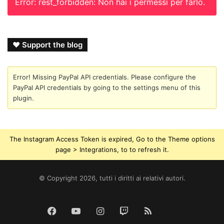
Error: rest_forbidden: Non hai i permessi per farlo.
❤ Support the blog
Error! Missing PayPal API credentials. Please configure the
PayPal API credentials by going to the settings menu of this
plugin.
The Instagram Access Token is expired, Go to the Theme options
page > Integrations, to to refresh it.
© Copyright 2026, tutti i diritti ai relativi autori.
Tik
Facebook
YouTube
Instagram
Twitch
RSS