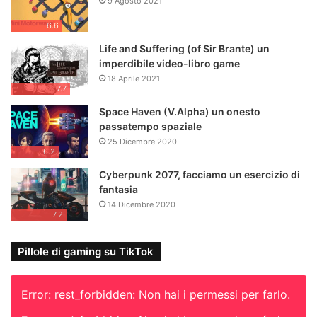
9 Agosto 2021
6.6
Life and Suffering (of Sir Brante) un
imperdibile video-libro game
18 Aprile 2021
7.7
Space Haven (V.Alpha) un onesto
passatempo spaziale
25 Dicembre 2020
6.2
Cyberpunk 2077, facciamo un esercizio di
fantasia
14 Dicembre 2020
7.2
Pillole di gaming su TikTok
Error: rest_forbidden: Non hai i permessi per farlo.